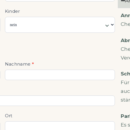
A
Kinder
Anr
Che
Abr
Che
Ver
Nachname
*
Sch
Für
auc
stä
Ort
Par
Es 