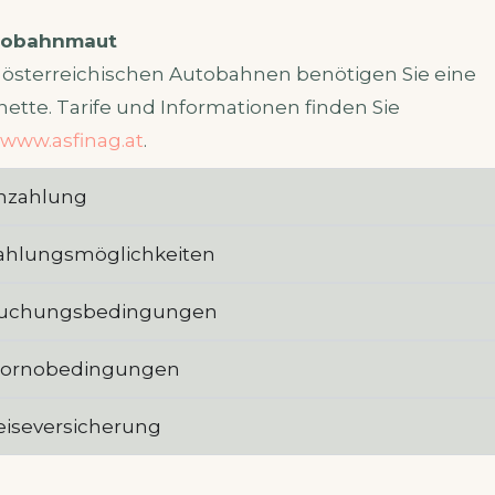
tobahnmaut
 österreichischen Autobahnen benötigen Sie eine
nette. Tarife und Informationen finden Sie
f
www.asfinag.at
.
nzahlung
ahlungsmöglichkeiten
uchungsbedingungen
tornobedingungen
eiseversicherung