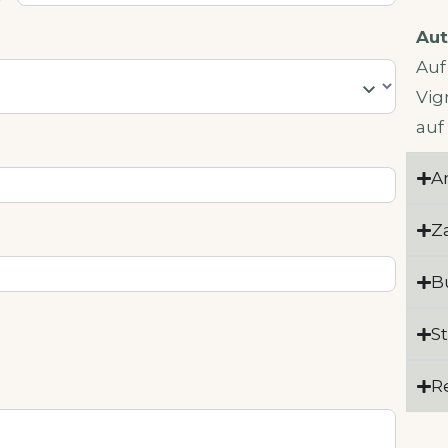
Au
Auf
Vig
au
A
Z
B
S
R