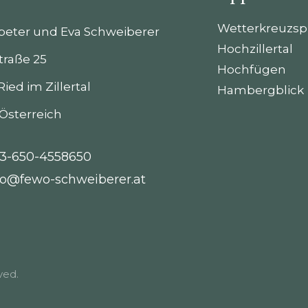
Wetterkreuzsp
eter und Eva Schweiberer
Hochzillertal
traße 25
Hochfügen
Ried im Zillertal
Hambergblick
 Österreich
3-650-4558650
fo@fewo-schweiberer.at
ved.